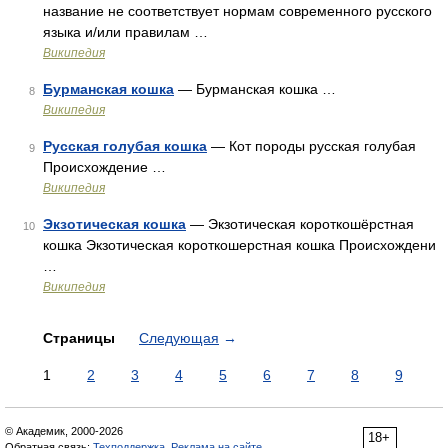
название не соответствует нормам современного русского
языка и/или правилам …
Википедия
Бурманская кошка
— Бурманская кошка …
8
Википедия
Русская голубая кошка
— Кот породы русская голубая
9
Происхождение …
Википедия
Экзотическая кошка
— Экзотическая короткошёрстная
10
кошка Экзотическая короткошерстная кошка Происхождени
…
Википедия
Страницы
Следующая
→
1
2
3
4
5
6
7
8
9
© Академик, 2000-2026
18+
Обратная связь:
Техподдержка
,
Реклама на сайте