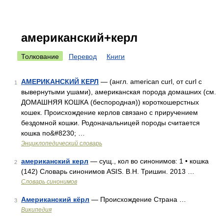
американский+керл
Толкование
Перевод
Книги
АМЕРИКАНСКИЙ КЕРЛ
— (англ. american curl, от curl с
1
вывернутыми ушами), американская порода домашних (см.
ДОМАШНЯЯ КОШКА (беспородная)) короткошерстных
кошек. Происхождение керлов связано с приручением
бездомной кошки. Родоначальницей породы считается
кошка по&#8230; …
Энциклопедический словарь
американский керл
— сущ., кол во синонимов: 1 • кошка
2
(142) Словарь синонимов ASIS. В.Н. Тришин. 2013 …
Словарь синонимов
Американский кёрл
— Происхождение Страна …
3
Википедия