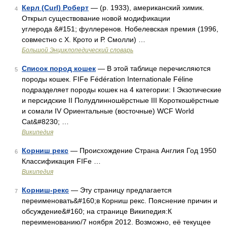
Керл (Curl) Роберт
— (р. 1933), американский химик.
4
Открыл существование новой модификации
углерода &#151; фуллеренов. Нобелевская премия (1996,
совместно с Х. Крото и Р. Смолли) …
Большой Энциклопедический словарь
Список пород кошек
— В этой таблице перечисляются
5
породы кошек. FIFe Fédération Internationale Féline
подразделяет породы кошек на 4 категории: I Экзотические
и персидские II Полудлинношёрстные III Короткошёрстные
и сомали IV Ориентальные (восточные) WCF World
Cat&#8230; …
Википедия
Корниш рекс
— Происхождение Страна Англия Год 1950
6
Классификация FIFe …
Википедия
Корниш-рекс
— Эту страницу предлагается
7
переименовать&#160;в Корниш рекс. Пояснение причин и
обсуждение&#160; на странице Википедия:К
переименованию/7 ноября 2012. Возможно, её текущее